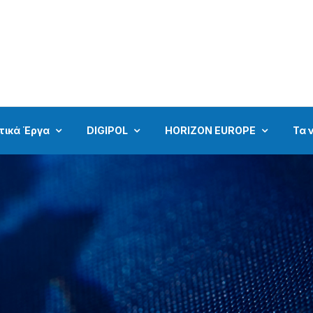
τικά Έργα
DIGIPOL
HORIZON EUROPE
Τα 